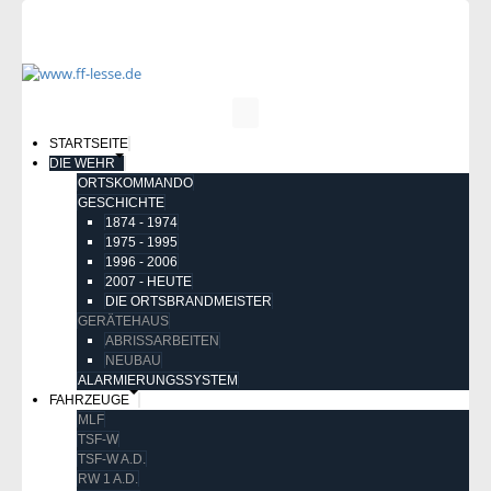
STARTSEITE
DIE WEHR
ORTSKOMMANDO
GESCHICHTE
1874 - 1974
1975 - 1995
1996 - 2006
2007 - HEUTE
DIE ORTSBRANDMEISTER
GERÄTEHAUS
ABRISSARBEITEN
NEUBAU
ALARMIERUNGSSYSTEM
FAHRZEUGE
MLF
TSF-W
TSF-W A.D.
RW 1 A.D.