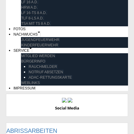
LF 16 A.D.
HRW A.D.
LF 16-TS 8 A.D.
TLF 8-LS A.D.
TSA MIT TS 8 A.D.
FOTOS
NACHWUCHS
JUGENDFEUERWEHR
KINDERFEUERWEHR
SERVICE
MITGLIED WERDEN
BÜRGERINFO
RAUCHMELDER
NOTRUF ABSETZEN
ADAC-RETTUNGSKARTE
WEBLINKS
IMPRESSUM
Social Media
ABRISSARBEITEN