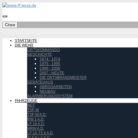
Close
STARTSEITE
DIE WEHR
ORTSKOMMANDO
GESCHICHTE
1874 - 1974
1975 - 1995
1996 - 2006
2007 - HEUTE
DIE ORTSBRANDMEISTER
GERÄTEHAUS
ABRISSARBEITEN
NEUBAU
ALARMIERUNGSSYSTEM
FAHRZEUGE
MLF
TSF-W
TSF-W A.D.
RW 1 A.D.
LF 16 A.D.
HRW A.D.
LF 16-TS 8 A.D.
TLF 8-LS A.D.