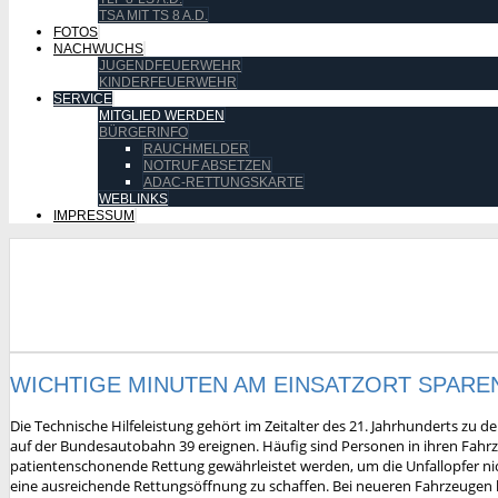
TSA MIT TS 8 A.D.
FOTOS
NACHWUCHS
JUGENDFEUERWEHR
KINDERFEUERWEHR
SERVICE
MITGLIED WERDEN
BÜRGERINFO
RAUCHMELDER
NOTRUF ABSETZEN
ADAC-RETTUNGSKARTE
WEBLINKS
IMPRESSUM
WICHTIGE MINUTEN AM EINSATZORT SPARE
Die Technische Hilfeleistung gehört im Zeitalter des 21. Jahrhunderts zu 
auf der Bundesautobahn 39 ereignen. Häufig sind Personen in ihren Fahrz
patientenschonende Rettung gewährleistet werden, um die Unfallopfer nic
eine ausreichende Rettungsöffnung zu schaffen. Bei neueren Fahrzeugen 